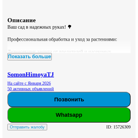
Описание
Ваш сад в надежных руках! 🌳

Профессиональная обработка и уход за растениями:

Дезинсекция: защита от вредителей и насекомых.

Показать больше
Лечение болезней: борьба с грибком и хлорозом.

Уход за экзотами: адаптация иностранных растений, 
стимуляция роста и антистрессовая терапия.

SomonHimoyaTJ
Весенняя обрезка и подкормка.

На сайте с Января 2026
Верну вашему саду здоровье и яркий цвет!
50 активных объявлений
Позвонить
Whatsapp
ID:
15726309
Отправить жалобу