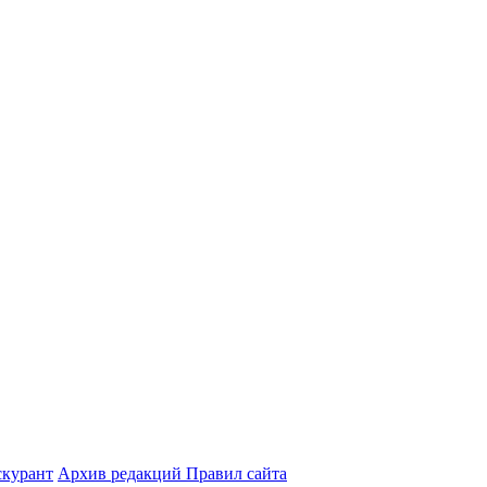
курант
Архив редакций Правил сайта