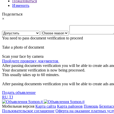
Пожаловаться
Изменить
Поделиться
×
You need to pass document verification to proceed
Take a photo of document
Scan your face by camera
Пройдите проверку документов
After passing documents verification you will be able to create ads and
Your document verification is now being processed.
This usually takes up to 60 minutes.
After passing documents verification you will be able to create ads and
Подать объявление
RU
TJ
Мобильная версия
Карта сайта
Карта районов
Помощь
Безопас
Пользовательское соглашение
Оферта на оказание платных усл