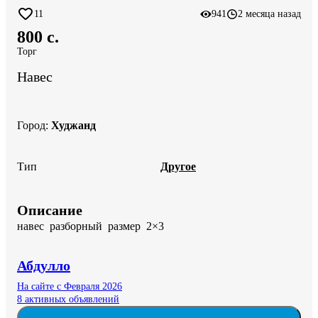
11
941
2 месяца назад
800 c.
Торг
Навес
Город
:
Худжанд
Тип
Другое
Описание
навес  разборный  размер  2×3
Абдулло
На сайте с Февраля 2026
8 активных объявлений