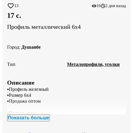
13
16
2 дня назад
17 c.
Профиль металлический 6х4
Город
:
Душанбе
Тип
Металопрофили, уголки
Описание
▪️Профиль железный 

▪️Размер 6х4

▪️Продажа оптом 

▪️Цена за метр:

Показать больше
  Толщина / Цена:

⚒️ 6х4 / 0.9мм / = 17.50с

⚒️ 6х4 / 1.1мм / = 22.50с
