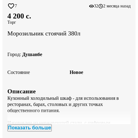
7
32
2 месяца назад
4 200 c.
Торг
Морозильник стоячий 380л
Город
:
Душанбе
Состояние
Новое
Описание
Кухонный холодильный шкаф - для использования в 
ресторанах, барах, столовых и других точках 
общественного питания.

Изготовлен из нержавеющей стали, с цифровым 
Показать больше
контроллером температуры и дисплеем для контроля.
