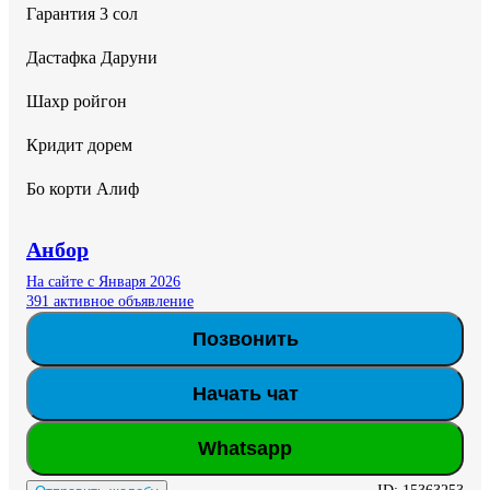
Гарантия 3 сол 

Дастафка Даруни 

Шахр ройгон 

Кридит дорем 

Бо корти Алиф
Анбор
На сайте с Января 2026
391 активное объявление
Позвонить
Начать чат
Whatsapp