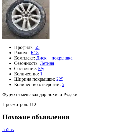
Профиль:
55
Радиус:
R18
Комплект:
Диск + покрышка
Сезонность:
Летняя
Состояние:
Б/у
Количество:
1
Ширина покрышки:
225
Количество отверстий:
5
Фурухта мешавад дар нохияи Рудаки
Просмотров: 112
Похожие объявления
555
c.