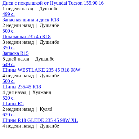
Диск с покрышкой от Hyundai Tucson 155.90.16
1 неделя назад
|
Душанбе
499
c.
Запасная шина и диск R18
2 недели назад
|
Душанбе
500
c.
Покрышки 235 45 R18
3 недели назад
|
Душанбе
350
c.
Запаска R15
5 дней назад
|
Душанбе
649
c.
Шины WESTLAKE 235 45 R18 98W
4 недели назад
|
Душанбе
500
c.
Шины 235/45 R18
4 дня назад
|
Худжанд
520
c.
Шины R5
2 недели назад
|
Куляб
629
c.
Шины R18 GLEDE 235 45 98W XL
4 недели назад
|
Душанбе