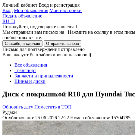
Личный кабинет
Вход и регистрация
Вход
Мои объявления
Мои настройки
Подать объявление
RU
TJ
Пожалуйста, подтвердите ваш email
Мы отправили вам письмо на
. Нажмите на ссылку в этом пись
сообщениях в чате.
Спасибо, я сделаю
Отправить заново
Письмо для подтверждения отправлено
Ваш аккаунт был заблокирован на somon.tj
Все объявления
Транспорт
Запчасти и принадлежности
Шины и диски
Диск с покрышкой R18 для Hyundai Tuc
Обновить дату
Поместить в ТОП
Рудаки
Опубликовано: 25.06.2026 22:22
Номер объявления:
15304785