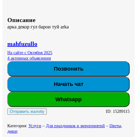
Описание
арка декор гул барои туй arka
mahfuzullo
На сайте с Октября 2025
4 активных объявления
Позвонить
Начать чат
Whatsapp
ID:
15289115
Отправить жалобу
Категория
:
Услуги
–
Для праздников и мероприятий
–
Цветы,
декор