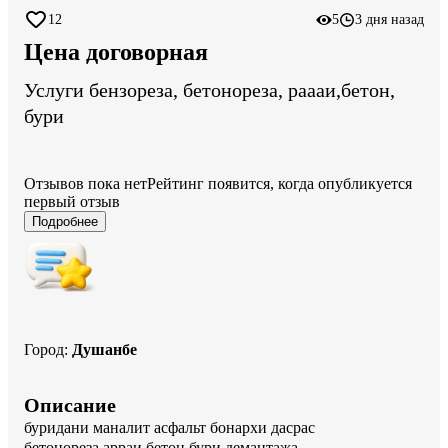
12
5
3 дня назад
Цена договорная
Услуги бензореза, бетонореза, раааи,бетон,
бури
Отзывов пока нет
Рейтинг появится, когда опубликуется
первый отзыв
Подробнее
Город
:
Душанбе
Описание
буридани маналит асфальт бонархи дасрас

бетонореза арраи бетон бури демантажа