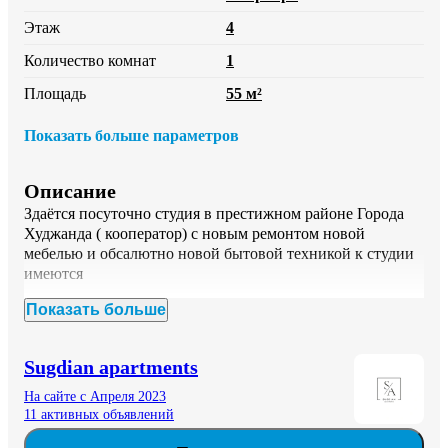
Этаж
4
Количество комнат
1
Площадь
55 м²
Показать больше параметров
Описание
Здаëтся посуточно студия в престижном районе Города 
Худжанда ( кооператор) с новым ремонтом новой 
мебелью и обсалютно новой бытовой техникой к студии 
имеются 

Показать больше
1- Wi-Fi 

2- микроволновка 

3- газовая плита 

Sugdian apartments
4- телевизор смарт 

5- электрочайник 

На сайте с Апреля 2023
6- кухоные принадлежности 

11 активных объявлений
7- душевые принадлежности 
