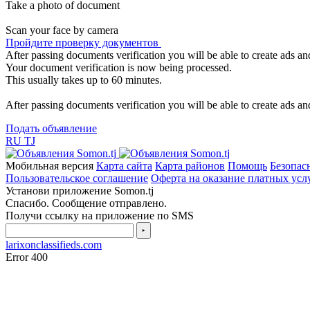
Take a photo of document
Scan your face by camera
Пройдите проверку документов
After passing documents verification you will be able to create ads and
Your document verification is now being processed.
This usually takes up to 60 minutes.
After passing documents verification you will be able to create ads and
Подать объявление
RU
TJ
Мобильная версия
Карта сайта
Карта районов
Помощь
Безопас
Пользовательское соглашение
Оферта на оказание платных усл
Установи приложение Somon.tj
Спасибо. Сообщение отправлено.
Получи ссылку на приложение по SMS
‣
larixonclassifieds.com
Error 400