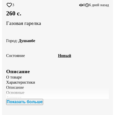
3
0
6 дней назад
260 c.
Газовая гарелка
Город
:
Душанбе
Состояние
Новый
Описание
О товаре

Характеристики

Описание

Основные

Артикул	

Показать больше
Основная информация

Цвет

серебристый
