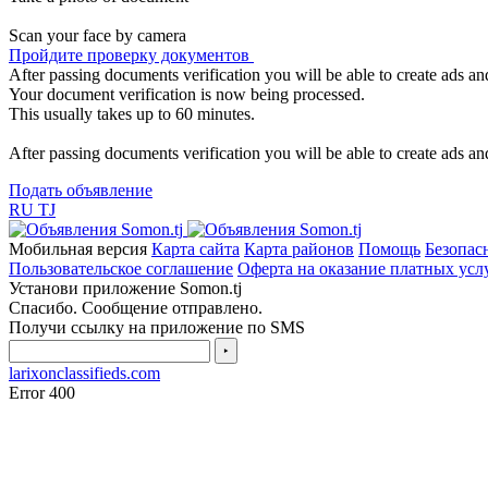
Scan your face by camera
Пройдите проверку документов
After passing documents verification you will be able to create ads and
Your document verification is now being processed.
This usually takes up to 60 minutes.
After passing documents verification you will be able to create ads and
Подать объявление
RU
TJ
Мобильная версия
Карта сайта
Карта районов
Помощь
Безопас
Пользовательское соглашение
Оферта на оказание платных усл
Установи приложение Somon.tj
Спасибо. Сообщение отправлено.
Получи ссылку на приложение по SMS
‣
larixonclassifieds.com
Error 400