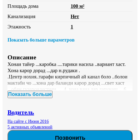
Площадь дома
100 м²
Канализация
Нет
Этажность
1
Показать больше параметров
Описание
Хонаи тайер ...каробка ....тарики насиха ..вариант хаст.

Хона карор дорад ...дар н.рудаки .

.Центр нохия..тарафи кирпичный ай канал боло ..болои 
мактаби чо ...хона дар баланди карор дорад ...свет хаст 
...обам гузарондестиян......4  хона вана дар дарунаш ....6 
Показать больше
сотик ...замин ..
Водитель
На сайте с Июня 2016
5 активных объявлений
Позвонить