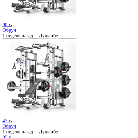
90
c.
Обруч
1 неделя назад
|
Душанбе
45
c.
Обруч
1 неделя назад
|
Душанбе
85
c.