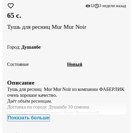
12
3 недели назад
65 c.
Тушь для ресниц Mur Mur Noir
Город
:
Душанбе
Состояние
Новый
Описание
Тушь для ресниц  Mur Mur Noir из компании ФАБЕРЛИК 
очень хорошое качество. 

Даёт объём ресницам.

Доставка по городу Душанбе 10 сомони.

От 2 заказ больше доставка будет бесплатной.

Показать больше
По поводу заказа пишите на 981-08-47-05 WhatsApp.