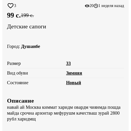
3
20
1 неделя назад
99 c.
199 c.
Детские сапоги
Город
:
Душанбе
Размер
33
Вид обуви
Зимняя
Состояние
Новый
Описание
навай ай Москва киммат харидм овардм чиянмда пошда 
майда срочна арзонтар мефурушм качестваш зурай 2800 
рубл харидмщ