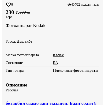
8
40
2 недели назад
230 c.
300 c.
Торг
Фотоаппарат Kodak
Город
:
Душанбе
Марка фотоаппарата
Kodak
Состояние
Б/у
Тип товара
Пленочные фотоаппараты
Описание
Рабочая
бетарбия одамо занг назанен. Бади соати 8