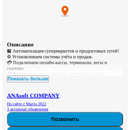
Описание
🏪 Автоматизация супермаркетов и продуктовых сетей!

⚙️ Устанавливаем системы учёта и продаж.

💳 Подключаем онлайн-кассы, терминалы, весы и 
сканеры.

📦 Контроль склада, списание, остатки и отчёты.

Показать больше
👨‍💼 Обучаем персонал и обеспечиваем поддержку.

⚙️ У нас есть все видов оборудований 

📞 Позвоните и получите бесплатный аудит вашего 
ANAsoft COMPANY
магазина и супермаркета!
На сайте с Марта 2022
3 активных объявления
Позвонить