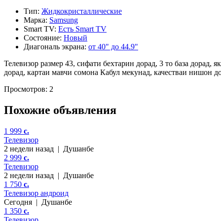
Тип:
Жидкокристаллические
Марка:
Samsung
Smart TV:
Есть Smart TV
Состояние:
Новый
Диагональ экрана:
от 40" до 44.9"
Телевизор размер 43, сифати бехтарин дорад, 3 то база дорад, 
дорад, картаи мавчи сомона Кабул мекунад, качестваи нишон 
Просмотров: 2
Похожие объявления
1 999
c.
Телевизор
2 недели назад
|
Душанбе
2 999
c.
Телевизор
2 недели назад
|
Душанбе
1 750
c.
Телевизор андроид
Сегодня
|
Душанбе
1 350
c.
Телевизор