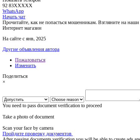
92 83
XXXXX
WhatsApp
Начать чат
Прочитайте, как не попасться мошенникам. Взгляните на наши 
Интернет магазин
На сайте с янв, 2025
Другие объявления автора
Пожаловаться
Изменить
Поделиться
×
You need to pass document verification to proceed
Take a photo of document
Scan your face by camera
Пройдите проверку документов
After passing documents verification you will be able to create ads and