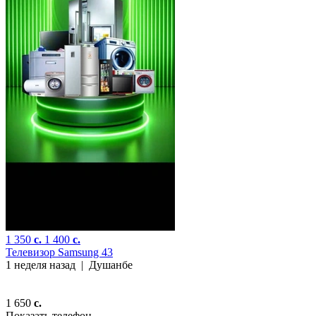
1 350
c.
1 400
c.
Телевизор Samsung 43
1 неделя назад
|
Душанбе
1 650
c.
Показать телефон