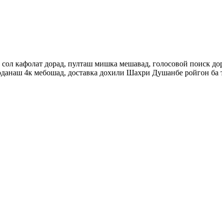
як сол кафолат дорад, пулташ мишка мешавад, голосовой поиск до
доданаш 4к мебошад, доставка дохили Шахри Душанбе ройгон ба 