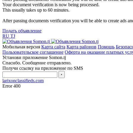
Your document verification is now being processed.
This usually takes up to 60 minutes.
After passing documents verification you will be able to create ads and
Подать объявление
RU
TJ
Мобильная версия
Карта сайта
Карта районов
Помощь
Безопас
Пользовательское соглашение
Оферта на оказание платных усл
Установи приложение Somon.tj
Спасибо. Сообщение отправлено.
Получи ссылку на приложение по SMS
‣
larixonclassifieds.com
Error 400