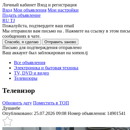
Личный кабинет
Вход и регистрация
Вход
Мои объявления
Мои настройки
Подать объявление
RU
TJ
Пожалуйста, подтвердите ваш email
Мы отправили вам письмо на
. Нажмите на ссылку в этом пись
сообщениях в чате.
Спасибо, я сделаю
Отправить заново
Письмо для подтверждения отправлено
Ваш аккаунт был заблокирован на somon.tj
Все объявления
Электроника и бытовая техника
TV, DVD и видео
Телевизоры
Телевизор
Обновить дату
Поместить в ТОП
Душанбе
Опубликовано: 25.07.2026 09:08
Номер объявления:
14901541