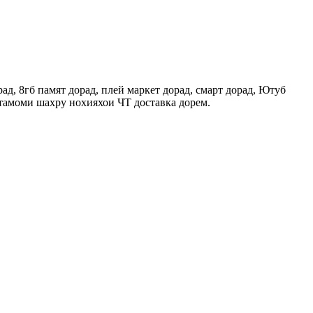
рад, 8гб памят дорад, плей маркет дорад, смарт дорад, Ютуб
тамоми шахру нохияхои ЧТ доставка дорем.