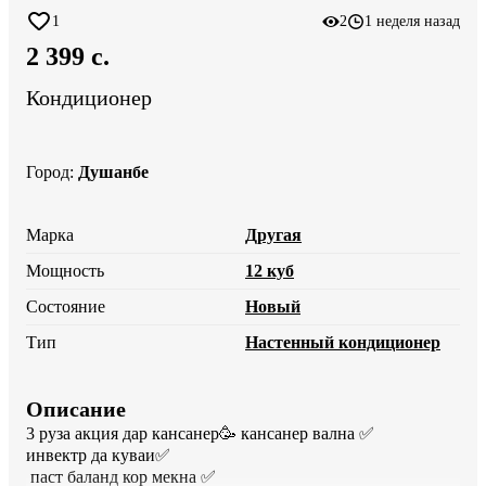
1
2
1 неделя назад
2 399 c.
Кондиционер
Город
:
Душанбе
Марка
Другая
Мощность
12 куб
Состояние
Новый
Тип
Настенный кондиционер
Описание
3 руза акция дар кансанер🥳 кансанер вална ✅️

инвектр да куваи✅️

 паст баланд кор мекна ✅️
