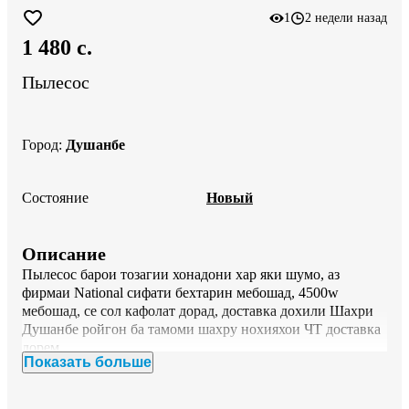
1
2 недели назад
1 480 c.
Пылесос
Город
:
Душанбе
Состояние
Новый
Описание
Пылесос барои тозагии хонадони хар яки шумо, аз 
фирмаи National сифати бехтарин мебошад, 4500w 
мебошад, се сол кафолат дорад, доставка дохили Шахри 
Душанбе ройгон ба тамоми шахру нохияхои ЧТ доставка 
дорем.
Показать больше