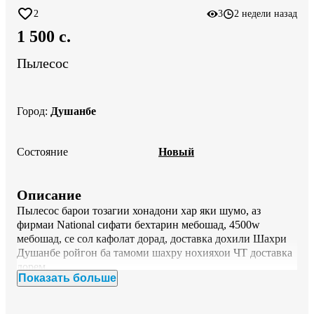
2
3
2 недели назад
1 500 c.
Пылесос
Город
:
Душанбе
Состояние
Новый
Описание
Пылесос барои тозагии хонадони хар яки шумо, аз 
фирмаи National сифати бехтарин мебошад, 4500w 
мебошад, се сол кафолат дорад, доставка дохили Шахри 
Душанбе ройгон ба тамоми шахру нохияхои ЧТ доставка 
дорем.
Показать больше