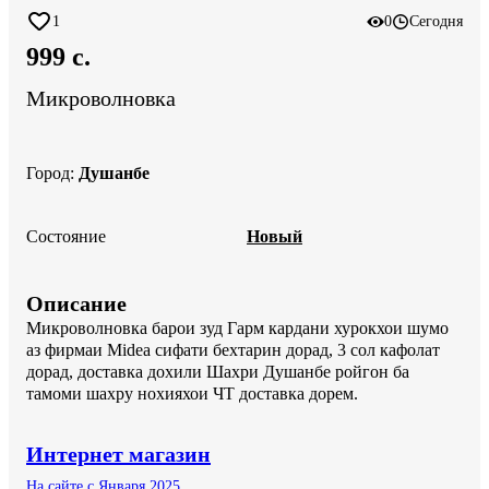
1
0
Сегодня
999 c.
Микроволновка
Город
:
Душанбе
Состояние
Новый
Описание
Микроволновка барои зуд Гарм кардани хурокхои шумо 
аз фирмаи Midea сифати бехтарин дорад, 3 сол кафолат 
дорад, доставка дохили Шахри Душанбе ройгон ба 
тамоми шахру нохияхои ЧТ доставка дорем.
Интернет магазин
На сайте с Января 2025