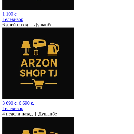
1 100
c.
Телевизор
6 дней назад
|
Душанбе
3 690
c.
6 690
c.
Телевизор
4 недели назад
|
Душанбе