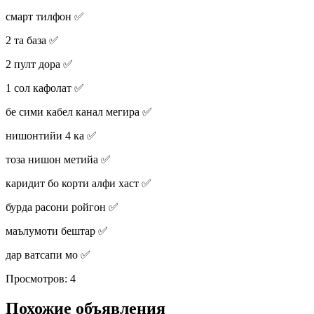
смарт тилфон ✅️
2 та база ✅️
2 пулт дора ✅️
1 сол кафолат ✅️
бе сими кабел канал мегира ✅️
нишонтийи 4 ка ✅️
тоза нишон метийа ✅️
каридит бо корти алфи хаст ✅️
бурда расони ройгон ✅️
маълумоти бештар ✅️
дар ватсапи мо ✅️
Просмотров: 4
Похожие объявления