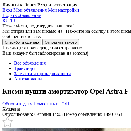
Личный кабинет
Вход и регистрация
Вход
Мои объявления
Мои настройки
Подать объявление
RU
TJ
Пожалуйста, подтвердите ваш email
Мы отправили вам письмо на
. Нажмите на ссылку в этом пись
сообщениях в чате.
Спасибо, я сделаю
Отправить заново
Письмо для подтверждения отправлено
Ваш аккаунт был заблокирован на somon.tj
Все объявления
Транспорт
Запчасти и принадлежности
Автозапчасти
Кисми пушти амортизатор Opel Astra F
Обновить дату
Поместить в ТОП
Худжанд
Опубликовано: Сегодня 14:03
Номер объявления:
14901063