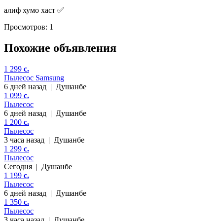
алиф хумо хаст ✅️
Просмотров: 1
Похожие объявления
1 299
c.
Пылесос Samsung
6 дней назад
|
Душанбе
1 099
c.
Пылесос
6 дней назад
|
Душанбе
1 200
c.
Пылесос
3 часа назад
|
Душанбе
1 299
c.
Пылесос
Сегодня
|
Душанбе
1 199
c.
Пылесос
6 дней назад
|
Душанбе
1 350
c.
Пылесос
3 часа назад
|
Душанбе