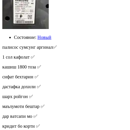
Состояние:
Новый
палисос сумсунг аргинал✅️
1 сол кафолат ✅️
кашиш 1800 тоза ✅️
сифат бехтарин ✅️
дастафка дохили ✅️
шарх ройгон ✅️
маълумоти бештар ✅️
дар ватсапи мо ✅️
кридит бо корти ✅️