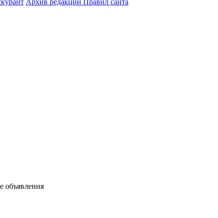
курант
Архив редакций Правил сайта
ые объявления