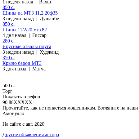
1 неделя назад
|
Вахш
850
c.
Шины на МТЗ 11,2,20ф35
3 недели назад
|
Душанбе
850
c.
Шины 11/2/20 мтз 82
4 дня назад
|
Гиссар
280
c.
Ярусные отвалы плуга
3 недели назад
|
Худжанд
350
c.
Крыло барои МТЗ
3 дня назад
|
Матча
500
c.
Торг
Показать телефон
90 88
XXXXX
Прочитайте, как не попасться мошенникам. Взгляните на наши 
Амонулло
На сайте с авг, 2020
Другие объявления автора