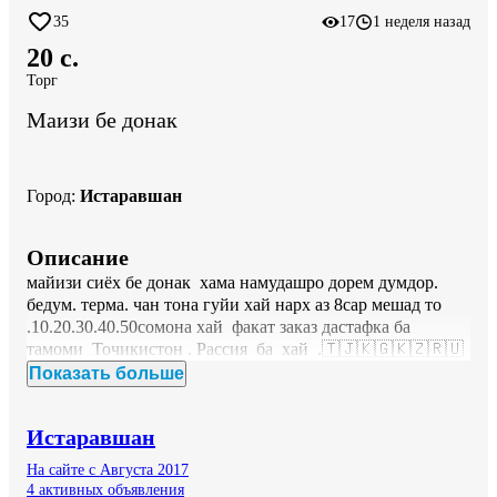
35
17
1 неделя назад
20 c.
Торг
Маизи бе донак
Город
:
Истаравшан
Описание
майизи сиёх бе донак  хама намудашро дорем думдор. 
бедум. терма. чан тона гуйи хай нарх аз 8сар мешад то 
.10.20.30.40.50сомона хай  факат заказ дастафка ба 
тамоми  Точикистон . Рассия  ба  хай  .🇹🇯🇰🇬🇰🇿🇷🇺
Показать больше
Истаравшан
На сайте с Августа 2017
4 активных объявления