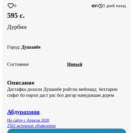
6
6
5 дней назад
595 c.
Дурбин
Город
:
Душанбе
Состояние
Новый
Описание
Дастафка дохили Душанбе ройгон мебошад  бехтарин 
сифат бо нархи даст рас боз дигар намудошам дорем
Абдурахмон
На сайте с Апреля 2020
2562 активных объявления