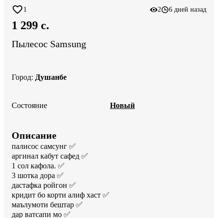
1
2
6 дней назад
1 299 c.
Пылесос Samsung
Город
:
Душанбе
Состояние
Новый
Описание
палисос самсунг ✅️

аргинал кабут сафед ✅️

1 сол кафола. ✅️

3 шотка дора ✅️

дастафка ройгон ✅️

кридит бо корти алиф хаст ✅️

маълумоти бештар ✅️

дар ватсапи мо ✅️