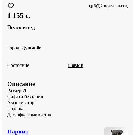
3
2 недели назад
1 155 c.
Велосипед
Город
:
Душанбе
Состояние
Новый
Описание
Размер 20

Сифати бехтарин

Амантизатор 

Падарка 

Дастафка тамоми тчк
Парвиз