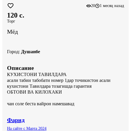
20
1 месяц назад
120 c.
Торг
Мёд
Город
:
Душанбе
Описание
КУХИСТОНИ ТАВИЛДАРА

асали табии табобати номер 1дар точикистон асали 
кухистони Тавилдара тозагишда гарантия

ОБТОВИ ВА КИЛОХАКИ

чан соле беста вайрон намешавад
Фарид
На сайте с Марта 2024