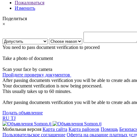
Пожаловаться
Изменить
Поделиться
×
You need to pass document verification to proceed
Take a photo of document
Scan your face by camera
Пройдите проверку документов
After passing documents verification you will be able to create ads and
Your document verification is now being processed.
This usually takes up to 60 minutes.
After passing documents verification you will be able to create ads and
Подать объявление
RU
TJ
Мобильная версия
Карта сайта
Карта районов
Помощь
Безопас
Пользовательское соглашение
Оферта на оказание платных усл