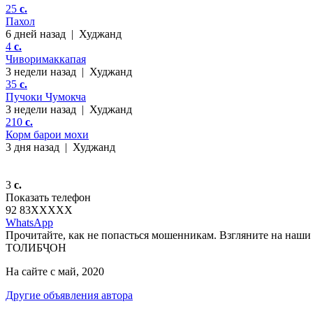
25
c.
Пахол
6 дней назад
|
Худжанд
4
c.
Чиворимаккапая
3 недели назад
|
Худжанд
35
c.
Пучоки Чумокча
3 недели назад
|
Худжанд
210
c.
Корм барои мохи
3 дня назад
|
Худжанд
3
c.
Показать телефон
92 83
XXXXX
WhatsApp
Прочитайте, как не попасться мошенникам. Взгляните на наши 
ТОЛИБҶОН
На сайте с май, 2020
Другие объявления автора