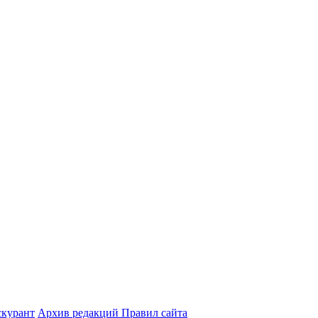
курант
Архив редакций Правил сайта