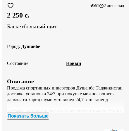
51
2 дня назад
2 250 c.
Баскетбольный щит
Город
:
Душанбе
Состояние
Новый
Описание
Продажа спортивных инверторов Душанбе Таджикистан 
доставка установка 24/7 при покупке можно звонить 
дархолати харид шумо метавонед 24,7 занг заненд

доставка ба тамоми шахру нохия чумхури точикистон ва 
Показать больше
дигах шахр хо
