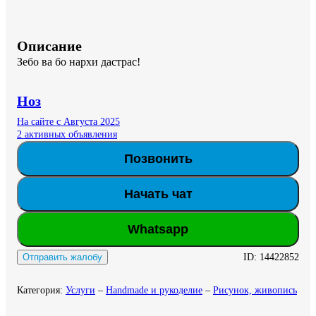
Описание
Зебо ва бо нархи дастрас!
Ноз
На сайте с Августа 2025
2 активных объявления
Позвонить
Начать чат
Whatsapp
ID:
14422852
Отправить жалобу
Категория
:
Услуги
–
Handmade и рукоделие
–
Рисунок, живопись