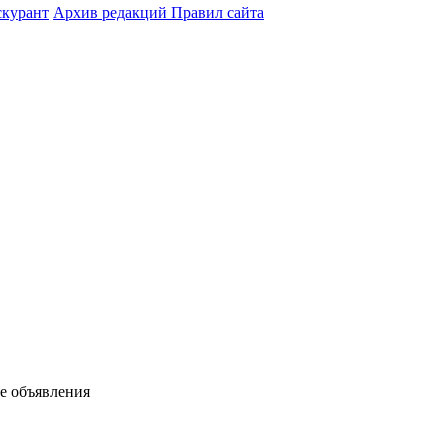
курант
Архив редакций Правил сайта
ые объявления