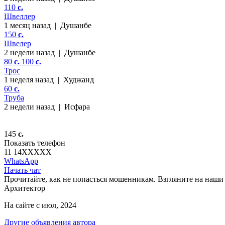
110
c.
Швеллер
1 месяц назад
|
Душанбе
150
c.
Швелер
2 недели назад
|
Душанбе
80
c.
100
c.
Трос
1 неделя назад
|
Худжанд
60
c.
Труба
2 недели назад
|
Исфара
145
c.
Показать телефон
11 14
XXXXX
WhatsApp
Начать чат
Прочитайте, как не попасться мошенникам. Взгляните на наши 
Архитектор
На сайте с июл, 2024
Другие объявления автора