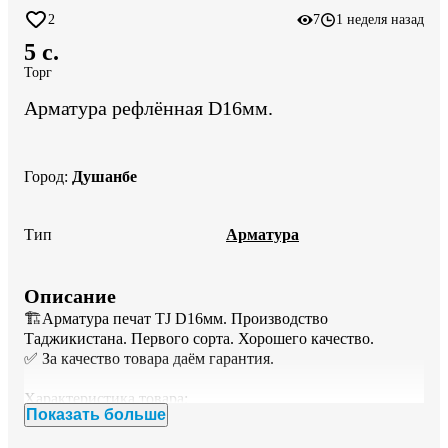
2
7
1 неделя назад
5 c.
Торг
Арматура рефлённая D16мм.
Город
:
Душанбе
Тип
Арматура
Описание
🏗Арматура печат TJ D16мм. Производство 
Таджикистана. Первого сорта. Хорошего качество.  

✅️ За качество товара даём гарантия.  

Характеристика товара: 

Показать больше
◾️Тип; рефлённая

◾️Диаметр; D16мм
