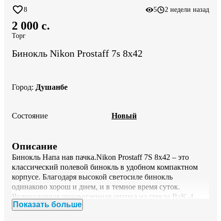
8
5
2 недели назад
2 000 c.
Торг
Бинокль Nikon Prostaff 7s 8x42
Город
:
Душанбе
Состояние
Новый
Описание
Бинокль Напа нав пачка.Nikon Prostaff 7S 8x42 – это 
классический полевой бинокль в удобном компактном 
корпусе. Благодаря высокой светосиле бинокль 
одинаково хорош и днем, и в темное время суток. 
Великолепная просветленная оптика из стекла BaK-4 
Показать больше
формирует картинку высокого качества в любых 
условиях. Бинокль изготовлен в эргономичном 