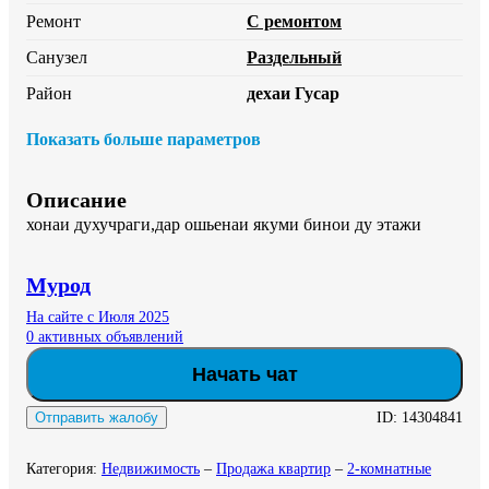
Ремонт
С ремонтом
Санузел
Раздельный
Район
дехаи Гусар
Показать больше параметров
Описание
хонаи духучраги,дар ошьенаи якуми бинои ду этажи
Мурод
На сайте с Июля 2025
0 активных объявлений
Начать чат
ID:
14304841
Отправить жалобу
Категория
:
Недвижимость
–
Продажа квартир
–
2-комнатные