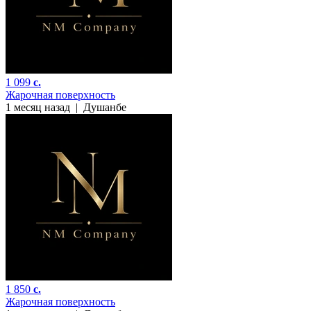
1 099
c.
Жарочная поверхность
1 месяц назад
|
Душанбе
1 850
c.
Жарочная поверхность