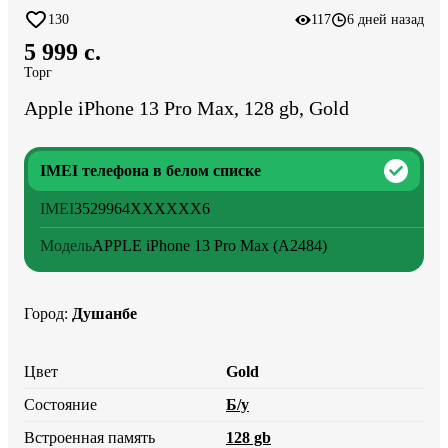
130
117
6 дней назад
5 999 c.
Торг
Apple iPhone 13 Pro Max, 128 gb, Gold
IMEI телефона в белом списке
IMEI
3529964
XXXXXX
6
Модель
APPLE iPhone 13 Pro Max (A2484)
Город
:
Душанбе
Цвет
Gold
Состояние
Б/у
Встроенная память
128 gb