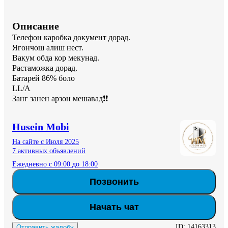
Описание
Телефон каробка документ дорад.

Ягончош алиш нест.

Вакум обда кор мекунад.

Растаможка дорад.

Батарей 86% боло

LL/A

Занг занен арзон мешавад❗️❗️
Husein Mobi
На сайте с Июля 2025
7 активных объявлений
Ежедневно с 09:00 до 18:00
Позвонить
Начать чат
ID:
14163313
Отправить жалобу