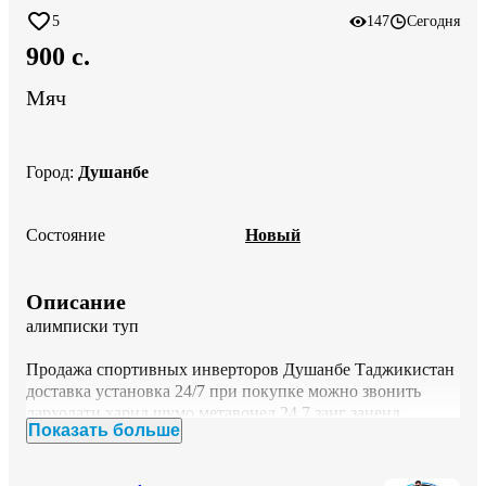
5
147
Сегодня
900 c.
Мяч
Город
:
Душанбе
Состояние
Новый
Описание
алимписки туп

Продажа спортивных инверторов Душанбе Таджикистан 
доставка установка 24/7 при покупке можно звонить 
дархолати харид шумо метавонед 24,7 занг заненд

Показать больше
доставка ба тамоми шахру нохия чумхури точикистон ва 
дигах шахр хо
