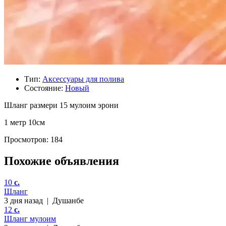
Тип:
Аксессуары для полива
Состояние:
Новый
Шланг размери 15 мулоим эрони
1 метр 10см
Просмотров: 184
Похожие объявления
10
c.
Шланг
3 дня назад
|
Душанбе
12
c.
Шланг мулоим