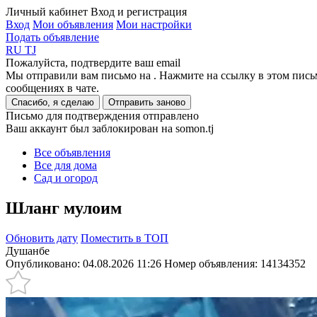
Личный кабинет
Вход и регистрация
Вход
Мои объявления
Мои настройки
Подать объявление
RU
TJ
Пожалуйста, подтвердите ваш email
Мы отправили вам письмо на
. Нажмите на ссылку в этом пись
сообщениях в чате.
Спасибо, я сделаю
Отправить заново
Письмо для подтверждения отправлено
Ваш аккаунт был заблокирован на somon.tj
Все объявления
Все для дома
Сад и огород
Шланг мулоим
Обновить дату
Поместить в ТОП
Душанбе
Опубликовано: 04.08.2026 11:26
Номер объявления:
14134352