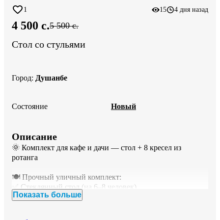
1
15
4 дня назад
4 500 c.
5 500 c.
Стол со стульями
Город
:
Душанбе
Состояние
Новый
Описание
🌞 Комплект для кафе и дачи — стол + 8 кресел из 
ротанга

🍽 Прочный уличный комплект:

✅ Стеклянный стол (на 6–8 человек)

Показать больше
✅ Кресла из искусственного ротанга — лёгкие, но 
крепкие

✅ Устойчивые к солнцу, дождю и перепадам 