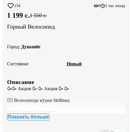
154
0
1 час назад
1 199 c.
1 550 c.
Горный Велосипед
Город
:
Душанбе
Состояние
Новый
Описание
🥳🥳 Акция 🥳 🥳 Акция 🥳 🥳 

🚴‍♂️ Велосипеди кӯҳии Skillmax

📌 Хусусиятҳои беҳамто: 

Показать больше
✅ Модел: Skillmax 

✅ Тип: Горный велосипед — беҳтарин барои роҳҳои 
ноҳамвор
