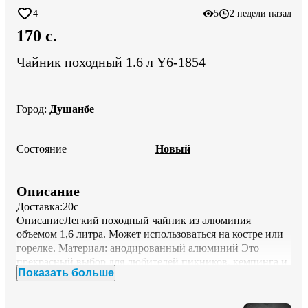
4
5
2 недели назад
170 c.
Чайник походный 1.6 л Y6-1854
Город
:
Душанбе
Состояние
Новый
Описание
Доставка:20с

ОписаниеЛегкий походный чайник из алюминия 
объемом 1,6 литра. Может использоваться на костре или 
горелке. Материал: анодированный алюминий Это 
прекрасный выбор для любителей пикников, кемпинга и 
Показать больше
турпоходов. Он станет отличным дополнением к набору 
ваших туристических принадлежностей и поможет 
сделать отдых максимально комфортным. Благодаря 