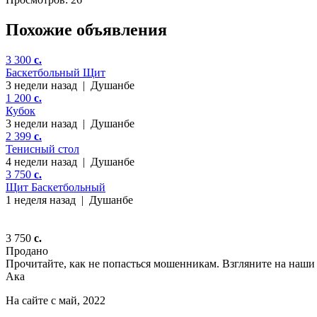
Похожие объявления
3 300
c.
Баскетбольный Щит
3 недели назад
|
Душанбе
1 200
c.
Кубок
3 недели назад
|
Душанбе
2 399
c.
Тенисный стол
4 недели назад
|
Душанбе
3 750
c.
Щит Баскетбольный
1 неделя назад
|
Душанбе
3 750
c.
Продано
Прочитайте, как не попасться мошенникам. Взгляните на наши 
Ака
На сайте с май, 2022