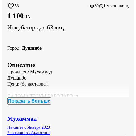
53
30
1 месяц назад
1 100 c.
Инкубатор для 63 яиц
Город
:
Душанбе
Описание
Продавец: Мухаммад

Душанбе

Цена: (ба даставка )

САЛОМАЛЕКУМ БАРОДАРО🤝

Показать больше
ИНКУБАТОР 63ТОГИ✅

Полний ПАЧКА АВТОМАТ✅

12в 220в (аккумулятор свет) кор мекна✅

Мухаммад
Худаш Автоматай Тухма худаш тоб медихад✅

ОБШАМ ВЛАЖНОСТА ХУДАШ РЕГИРОВКА 
На сайте с Января 2023
МЕКУНАД ✅

2 активных объявления