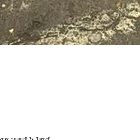
упке с вашей 3х Дверей