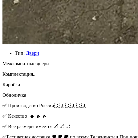
Тип:
Двери
Межкомнатные двери
Комплектация...
Каробка
Обноличка
✅️ Производство России🇷🇺 🇷🇺 🇷🇺
✅️ Качество 🔥 🔥 🔥
✅️ Все размеры имеется 📐 📐 📐
✅️Бесплатная доставка 🚚 🚚 🚚 по всему Таджикистан При пок